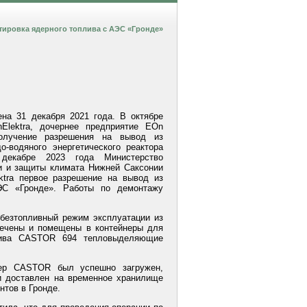
тировка ядерного топлива c АЭС «Гронде»
на 31 декабря 2021 года. В октябре
Elektra, дочернее предприятие EOn
олучение разрешения на вывод из
о-водяного энергетического реактора
екабре 2023 года Министерство
и и защиты климата Нижней Саксонии
ktra первое разрешение на вывод из
ЭС «Гронде». Работы по демонтажу
 безтопливный режим эксплуатации из
ечены и помещены в контейнеры для
плива CASTOR 694 тепловыделяющие
нер CASTOR был успешно загружен,
 и доставлен на временное хранилище
нтов в Гронде.