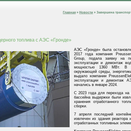
Главная
»
Новости
» Завершена транспор
ерного топлива c АЭС «Гронде»
АЭС «Гронде» была остановле
2017 года компания Preussen
Group, подала заявку на п
эксплуатации и демонтаж вод
мощностью 1360 МВт. В д
окружающей среды, энергетик
выдало компании PreussenEle
эксплуатации и демонтаж А
начались в январе 2024.
С 2023 года для перехода на
бассейна выдержки были извл
хранения отработанного то
сборки.
7 апреля последний контей
извлечен из здания реактора
отработанных топливных элеме