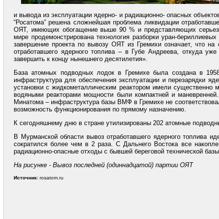
и вывода из эксплуатации ядерно- и радиационно- опасных объекто
“Росатома” решена сложнейшая проблема ликвидации отработавше
ОЯТ, имеющих обогащение выше 90 % и представляющих серьезну
мире продемонстрирована технология разборки уран-бериллиевых 
завершение проекта по вывозу ОЯТ из Гремихи означает, что на
отработавшего ядерного топлива – в Губе Андреева, откуда уж
завершить к концу нынешнего десятилетия».
База атомных подводных лодок в Гремихе была создана в 1958
инфраструктура для обеспечения эксплуатации и перезарядки яд
установки с жидкометаллическим реактором имели существенно м
водяными реакторами мощности были компактней и маневренней.
Минатома – инфраструктура базы ВМФ в Гремихе не соответствова
возможность функционирования по прямому назначению.
К сегодняшнему дню в стране утилизированы 202 атомные подводн
В Мурманской области вывоз отработавшего ядерного топлива ид
сократился более чем в 2 раза. С Дальнего Востока все накопл
радиационно-опасные отходы с бывшей береговой технической базы
На рисунке -
Вывоз последней (одиннадцатой) партии ОЯТ
Источник:
rosatom.ru