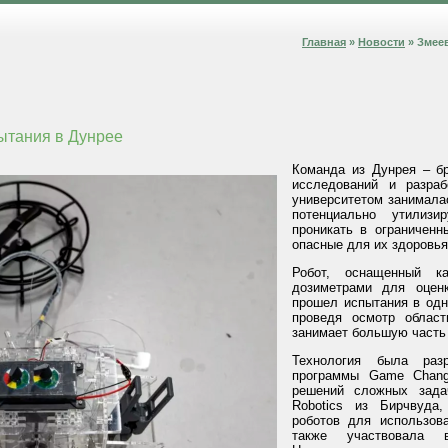
Главная
»
Новости
» Змее
ытания в Дунрее
Команда из Дунрея – бр
исследований и разра
университетом занималас
потенциально утилиз
проникать в ограниченн
опасные для их здоровья
Робот, оснащенный к
дозиметрами для оценк
прошел испытания в одн
проведя осмотр облас
занимает большую часть
Технология была раз
программы Game Chang
решений сложных зада
Robotics из Бирчвуда
роботов для использов
также участвовала