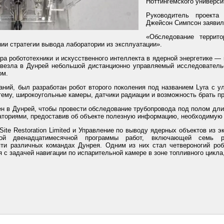
Ноттингемского универси
Руководитель проекта 
Джейсон Симпсон заявил
«Обследование террит
нии стратегии вывода лаборатории из эксплуатации».
ра робототехники и искусственного интеллекта в ядерной энергетике —
везла в Дунрей небольшой дистанционно управляемый исследовательс
ом.
аний, был разработан робот второго поколения под названием Lyra с 
ему, широкоугольные камеры, датчики радиации и возможность брать п
н в Дунрей, чтобы провести обследование трубопровода под полом дли
ториями, предоставив об объекте полезную информацию, необходимую 
ite Restoration Limited и Управление по выводу ядерных объектов из 
ной двенадцатимесячной программы работ, включающей семь ра
яти различных командах Дунрея. Одним из них стал четвероногий роб
 с задачей навигации по испарительной камере в зоне топливного цикла