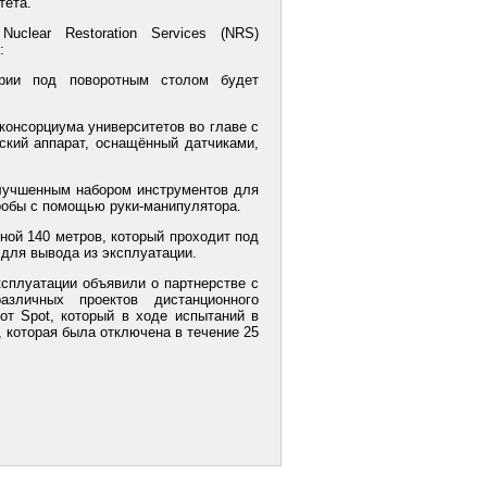
тета.
Nuclear Restoration Services (NRS)
:
ории под поворотным столом будет
 консорциума университетов во главе с
кий аппарат, оснащённый датчиками,
улучшенным набором инструментов для
робы с помощью руки-манипулятора.
ной 140 метров, который проходит под
для вывода из эксплуатации.
эксплуатации объявили о партнерстве с
зличных проектов дистанционного
от Spot, который в ходе испытаний в
, которая была отключена в течение 25