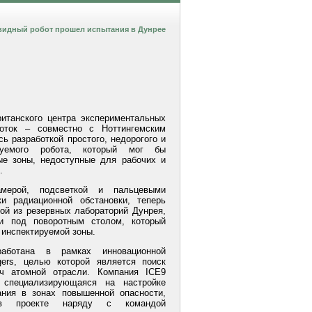
видный робот прошел испытания в Дунрее
итанского центра экспериментальных
боток – совместно с Ноттингемским
ь разработкой простого, недорогого и
ируемого робота, который мог бы
ые зоны, недоступные для рабочих и
.
амерой, подсветкой и пальцевыми
и радиационной обстановки, теперь
ой из резервных лабораторий Дунрея,
ти под поворотным столом, который
 инспектируемой зоны.
работана в рамках инновационной
ers, целью которой является поиск
ч атомной отрасли. Компания ICE9
, специализирующаяся на настройке
ания в зонах повышенной опасности,
 в проекте наряду с командой