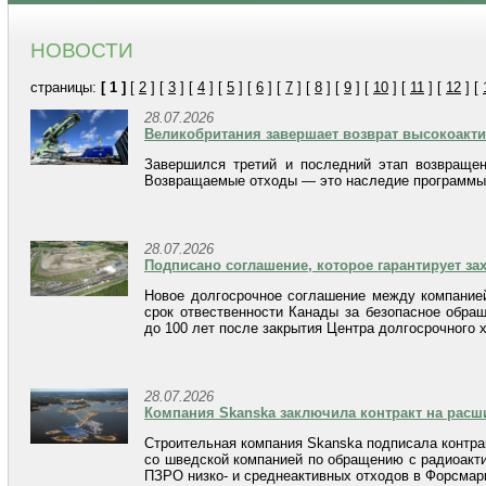
НОВОСТИ
страницы:
[ 1 ]
[
2
] [
3
] [
4
] [
5
] [
6
] [
7
] [
8
] [
9
] [
10
] [
11
] [
12
] [
28.07.2026
Великобритания завершает возврат высокоакт
Завершился третий и последний этап возвращен
Возвращаемые отходы — это наследие программы 
28.07.2026
Подписано соглашение, которое гарантирует з
Новое долгосрочное соглашение между компанией
срок отвественности Канады за безопасное обра
до 100 лет после закрытия Центра долгосрочного 
28.07.2026
Компания Skanska заключила контракт на рас
Строительная компания Skanska подписала контра
со шведской компанией по обращению с радиоакти
ПЗРО низко- и среднеактивных отходов в Форсмар