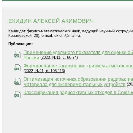
ЕКИДИН АЛЕКСЕЙ АКИМОВИЧ
Кандидат физико-математических наук, ведущий научный сотрудник
Ковалевской, 20), e-mail: ekidin@mail.ru.
Публикации:
Применение удельного показателя для оценки 
России
(
2020, №11, с. 66-74
)
Формирование загрязнения тритием атмосферн
(
2022, №21, с. 103-113
)
Оптимизация источника образования радиоактив
материала для экспериментальных устройств
(
20
Классификация радиоактивных отходов в Союзно