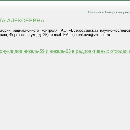
Главная
»
Авторский указ
ТА АЛЕКСЕЕВНА
ории радиационного контроля, АО «Всероссийский научно-исследов
ва, Ферганская ул., д. 25), е-mail: EALogutenkova@vniiaes.ru.
онуклидов никель-59 и никель-63 в радиоактивных отходах