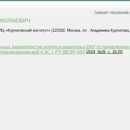
Главная
»
Авторский 
ИКОЛАЕВИЧ
«Курчатовский институт» (123182, Москва, пл . Академика Курчатова, д 
ных характеристик корпуса реактора и ВКУ остановленного
3 Нововоронежской АЭС с РУ ВВЭР-440
(
2024, №26, с. 16-25
)