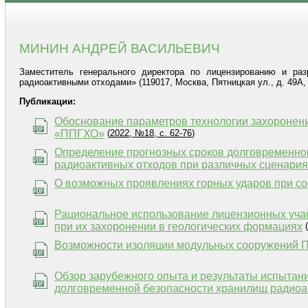
МИНИН АНДРЕЙ ВАСИЛЬЕВИЧ
Заместитель генерального директора по лицензированию и ра
радиоактивными отходами» (119017, Москва, Пятницкая ул., д. 49А, к.
Публикации:
Обоснование параметров технологии захоронени
«ППГХО»
(
2022, №18, с. 62-76
)
Определение прогнозных сроков долговременной
радиоактивных отходов при различных сценария
О возможных проявлениях горных ударов при с
Рациональное использование лицензионных уча
при их захоронении в геологических формациях
(
Возможности изоляции модульных сооружений
Обзор зарубежного опыта и результаты испытан
долговременной безопасности хранилищ радиоа