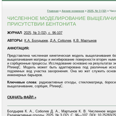
Главная
»
Архив номеров
»
2025, № 3 (32)
» Чис
ЧИСЛЕННОЕ МОДЕЛИРОВАНИЕ ВЫЩЕЛАЧИВ
ПРИСУТСТВИИ БЕНТОНИТА
ЖУРНАЛ
:
2025, № 3 (32), с. 96-107
АВТОРЫ
:
К.А. Болдырев
,
Д.А. Соболев
,
К.В. Мартынов
АННОТАЦИЯ:
Представлена численная кинетическая модель выщелачивания бор
выщелачивания матрицы и ингибирование поверхности вторич ными
и сорбционные процессы. Исследование основано на результатах э
PhreeqC. Модель может быть адаптирована под различные исхо
подземных вод участка захоронения. Она мо жет служить осно
инженерных барьеров.
Ключевые
слова
: радиоактивные отходы, стекломатрица, бороси
выщелачивание, сорбция, PhreeqC.
СКАЧАТЬ ФАЙЛ »
Болдырев К. А., Соболев Д. А., Мартынов К. В. Численное модел
Радиоактивные отходы. 2025. № 3 (32). С. 96—107. DOI: 10.25283/25