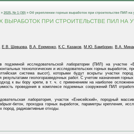
»
2025, № 1 (30)
» Об укреплении горных выработок при строительстве ПИЛ на у
Х ВЫРАБОТОК ПРИ СТРОИТЕЛЬСТВЕ ПИЛ НА 
,
Е.В. Шевцова
,
В.А. Еременко
,
К.С. Казаков
,
М.Ю. Бамборин
,
В.А. Мина
в подземной исследовательской лаборатории (ПИЛ) на участке «
зонтальных технологических и исследовательских горных выработок, пр
алтийская система высот), которыми будут вскрыты участки поро
я результатами геологоразведочных работ. С учетом назначения горны
ход к вы бору крепи, в т. ч. с применением на наиболее осложненн
димость проведения в комплексе подземных сооружений ПИЛ отработк
довательская лаборатория, участок «Енисейский», породный масси
абрызг-бетон, проходка горных выработок, параметры крепления, исс
х пород, радиоактивные отходы.