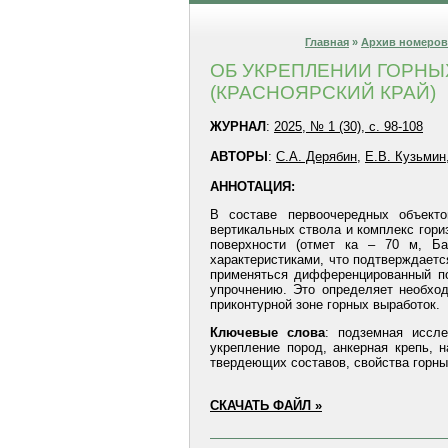
Главная
»
Архив номеров
ОБ УКРЕПЛЕНИИ ГОРНЫ
(КРАСНОЯРСКИЙ КРАЙ)
ЖУРНАЛ
:
2025, № 1 (30), с. 98-108
АВТОРЫ
:
С.А. Дерябин
,
Е.В. Кузьмин
АННОТАЦИЯ:
В составе первоочередных объекто
вертикальных ствола и комплекс гори
поверхности (отмет ка – 70 м, Б
характеристиками, что подтверждаетс
применяться дифференцированный под
упрочнению. Это определяет необхо
приконтурной зоне горных выработок.
Ключевые
слова
: подземная иссле
укрепление пород, анкерная крепь, н
твердеющих составов, свойства горны
СКАЧАТЬ ФАЙЛ »