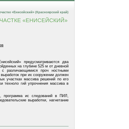
частке «Енисейский» (Красноярский край)
УЧАСТКЕ «ЕНИСЕЙСКИЙ»
ев
Енисейский» предусматриваются два
ойденных на глубине 525 м от дневной
д с различающимися проч ностными
х выработок при их сооружении должен
ых участках массива решений по его
и техноло гий упрочнения массива в
в, программа ис следований в ПИЛ,
ледовательские выработки, нагнетание