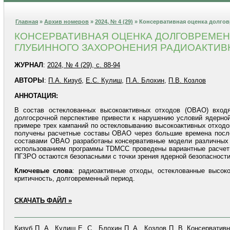
Главная
»
Архив номеров
»
2024, № 4 (29)
» Консервативная оценка долгов
КОНСЕРВАТИВНАЯ ОЦЕНКА ДОЛГОВРЕМЕН
ГЛУБИННОГО ЗАХОРОНЕНИЯ РАДИОАКТИВ
ЖУРНАЛ
:
2024, № 4 (29), с. 88-94
АВТОРЫ
:
П.А. Кизуб
,
Е.С. Кулиш
,
П.А. Блохин
,
П.В. Козлов
АННОТАЦИЯ:
В состав остеклованных высокоактивных отходов (ОВАО) вход
долгосрочной перспективе привести к нарушению условий ядерно
примере трех кампаний по остекловыванию высокоактивных отход
получены расчетные составы ОВАО через большие времена после
составами ОВАО разработаны консервативные модели различных к
использованием программы TDMCC проведены вариантные расчеты 
ПГЗРО остаются безопасными с точки зрения ядерной безопасности
Ключевые
слова
: радиоактивные отходы, остеклованные высок
критичность, долговременный период.
СКАЧАТЬ ФАЙЛ »
Кизуб П. А., Кулиш Е. С., Блохин П. А., Козлов П. В. Консервати