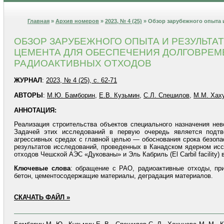
Главная
»
Архив номеров
»
2023, № 4 (25)
» Обзор зарубежного опыта 
ОБЗОР ЗАРУБЕЖНОГО ОПЫТА И РЕЗУЛЬТА
ЦЕМЕНТА ДЛЯ ОБЕСПЕЧЕНИЯ ДОЛГОВРЕ
РАДИОАКТИВНЫХ ОТХОДОВ
ЖУРНАЛ
:
2023, № 4 (25), с. 62-71
АВТОРЫ
:
М.Ю. Бамборин
,
Е.В. Кузьмин
,
С.Л. Спешилов
,
М.М. Хах
АННОТАЦИЯ:
Реализация строительства объектов специального назначения не
Задачей этих исследований в первую очередь является подтв
агрессивных средах с главной целью — обоснования срока безопа
результатов исследований, проведенных в Канадском ядерном иссл
отходов Чешской АЭС «Дукованы» и Эль Кабриль (Еl Carbil facility
Ключевые
слова
: обращение с РАО, радиоактивные отходы, пр
бетон, цементосодержащие материалы, деградация материалов.
СКАЧАТЬ ФАЙЛ »