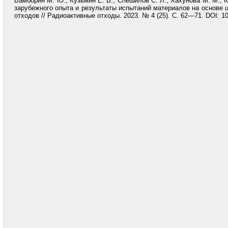
Бамборин М. Ю., Кузьмин Е. В., Спешилов С. Л., Хахунова М. М., К
зарубежного опыта и результаты испытаний материалов на основе
отходов // Радиоактивные отходы. 2023. № 4 (25). С. 62—71. DOI: 10