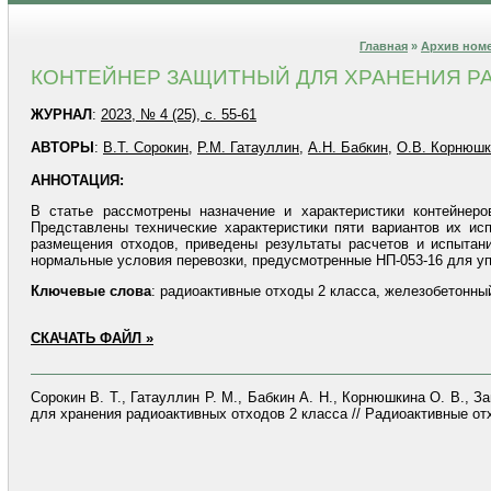
Главная
»
Архив ном
КОНТЕЙНЕР ЗАЩИТНЫЙ ДЛЯ ХРАНЕНИЯ Р
ЖУРНАЛ
:
2023, № 4 (25), с. 55-61
АВТОРЫ
:
В.Т. Сорокин
,
Р.М. Гатауллин
,
А.Н. Бабкин
,
О.В. Корнюшк
АННОТАЦИЯ:
В статье рассмотрены назначение и характеристики контейнеро
Представлены технические характеристики пяти вариантов их и
размещения отходов, приведены результаты расчетов и испытан
нормальные условия перевозки, предусмотренные НП-053-16 для уп
Ключевые
слова
: радиоактивные отходы 2 класса, железобетонный
СКАЧАТЬ ФАЙЛ »
Сорокин В. Т., Гатауллин Р. М., Бабкин А. Н., Корнюшкина О. В., З
для хранения радиоактивных отходов 2 класса // Радиоактивные отхо