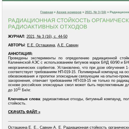
Главная
»
Архив номеров
»
2021, № 3 (16)
» Радиационн
РАДИАЦИОННАЯ СТОЙКОСТЬ ОРГАНИЧЕСК
РАДИОАКТИВНЫХ ОТХОДОВ
ЖУРНАЛ
:
2021, № 3 (16), с. 44-50
АВТОРЫ
:
Е.Е. Осташкина
,
А.Е. Савкин
АННОТАЦИЯ:
Проведены эксперименты по определению радиационной стойк
Калининской АЭС с использованием битумов марок БНД 60/90 и БН
неорганических сорбентов. Установлено, что при дозе облучения 1
соответствует требованиям НП-019-15. Полимерный компаунд на о
обезвоживания и пропитки эпоксидным связующим на опытно-пром
захоронения, отвечает требованиям НП-019-15 не только по радиа
основе российских эпоксидных смол может быть перспективным дл
11
до 10
Бк/кг.
Ключевые слова
: радиоактивные отходы, битумный компаунд, по
стойкость.
СКАЧАТЬ ФАЙЛ »
Осташкина Е. Е., Савкин А. Е. Радиационная стойкость органичес