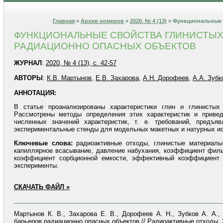
Главная
»
Архив номеров
»
2020, № 4 (13)
» Функциональные 
ФУНКЦИОНАЛЬНЫЕ СВОЙСТВА ГЛИНИСТЫХ
РАДИАЦИОННО ОПАСНЫХ ОБЪЕКТОВ
ЖУРНАЛ
:
2020, № 4 (13), с. 42-57
АВТОРЫ
:
К.В. Мартынов
,
Е.В. Захарова
,
А.Н. Дорофеев
,
А.А. Зубк
АННОТАЦИЯ:
В статье проанализированы характеристики глин и глинистых
Рассмотрены методы определения этих характеристик и приве
численных значений характеристик, т. е. требований, пред
экспериментальные стенды для модельных макетных и натурных и
Ключевые слова:
радиоактивные отходы, глинистые материалы
капиллярное всасывание, давление набухания, коэффициент филь
коэффициент сорбционной емкости, эффективный коэффициент 
эксперименты.
СКАЧАТЬ ФАЙЛ »
Мартынов К. В., Захарова Е. В., Дорофеев А. Н., Зубков А. А.
барьеров радиационно опасных объектов // Радиоактивные отходы. 20