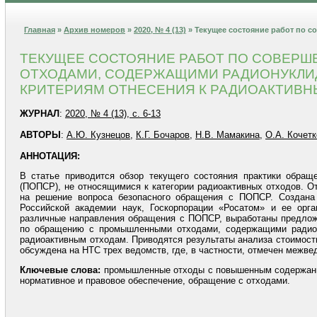
Главная
»
Архив номеров
»
2020, № 4 (13)
» Текущее состояние работ по
ТЕКУЩЕЕ СОСТОЯНИЕ РАБОТ ПО СОВЕР
ОТХОДАМИ, СОДЕРЖАЩИМИ РАДИОНУКЛИД
КРИТЕРИЯМ ОТНЕСЕНИЯ К РАДИОАКТИВ
ЖУРНАЛ
:
2020, № 4 (13), с. 6-13
АВТОРЫ
:
А.Ю. Кузнецов
,
К.Г. Бочаров
,
Н.В. Мамакина
,
О.А. Кочетк
АННОТАЦИЯ:
В статье приводится обзор текущего состояния практики обр
(ПОПСР), не относящимися к категории радиоактивных отходов. О
на решение вопроса безопасного обращения с ПОПСР. Создана
Российской академии наук, Госкорпорации «Росатом» и ее орга
различные направления обращения с ПОПСР, выработаны предложе
по обращению с промышленными отходами, содержащими радиоа
радиоактивным отходам. Приводятся результаты анализа стоимос
обсуждена на НТС трех ведомств, где, в частности, отмечен межв
Ключевые слова:
промышленные отходы с повышенным содержание
нормативное и правовое обеспечение, обращение с отходами.