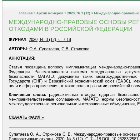
Главная
»
Архив номеров
»
2020, № 3 (12)
» Международно-правовые 
МЕЖДУНАРОДНО-ПРАВОВЫЕ ОСНОВЫ РЕГ
ОТХОДАМИ В РОССИЙСКОЙ ФЕДЕРАЦИИ
ЖУРНАЛ
:
2020, № 3 (12), с. 7-18
АВТОРЫ
:
О.А. Супатаева
,
С.В. Стрижова
АННОТАЦИЯ:
Статья посвящена вопросу имплементации международно-прав
Федерации. Рассматривается система международных докуме
безопасности МАГАТЭ, документы таких межгосударственных 
Государств (СНГ) и Евразийский экономический союз (ЕАЭС), ме
цели и сфера применения, а также роль в развитии российской нор
Ключевые слова:
радиоактивные отходы, ядерная безопасност
межправительственные соглашения, МАГАТЭ, нормы безопасност
межгосударственные региональные интеграционные объединения, 
СКАЧАТЬ ФАЙЛ »
Супатаева О. А., Стрижова С. В. Международно-правовые основы 
Радиоактивные отходы. 2020. № 3 (12). С. 7—18.DOI: 10.25283/2587-