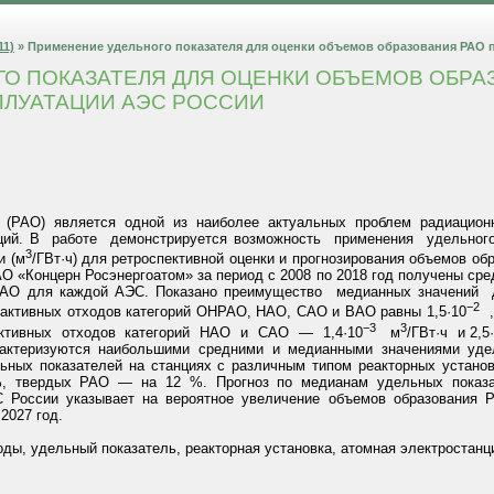
11)
» Применение удельного показателя для оценки объемов образования РАО
О ПОКАЗАТЕЛЯ ДЛЯ ОЦЕНКИ ОБЪЕМОВ ОБРА
ПЛУАТАЦИИ АЭС РОССИИ
в (РАО) является одной из наиболее актуальных проблем радиаци
нций. В работе демонстрируется возможность применения удельно
3
и (м
/ГВт·ч) для ретроспективной оценки и прогнозирования объемов об
О «Концерн Росэнергоатом» за период с 2008 по 2018 год получены ср
 РАО для каждой АЭС. Показано преимущество медианных значений
−2
активных отходов категорий ОНРАО, НАО, САО и ВАО равны 1,5·10
, 
−3
3
активных отходов категорий НАО и САО — 1,4·10
м
/ГВт·ч и 2,5
актеризуются наибольшими средними и медианными значениями удел
ьных показателей на станциях с различным типом реакторных устано
, твердых РАО — на 12 %. Прогноз по медианам удельных показат
С России указывает на вероятное увеличение объемов образования 
 2027 год.
оды, удельный показатель, реакторная установка, атомная электростанц