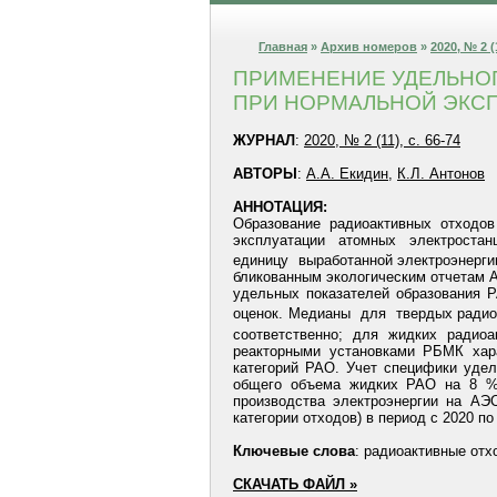
Главная
»
Архив номеров
»
2020, № 2 (
ПРИМЕНЕНИЕ УДЕЛЬНОГ
ПРИ НОРМАЛЬНОЙ
ЭКС
ЖУРНАЛ
:
2020, № 2 (11), с. 66-74
АВТОРЫ
:
А.А. Екидин
,
К.Л. Антонов
АННОТАЦИЯ:
Образование радиоактивных отходо
эксплуатации атомных электроста
единицу выработанной электроэнерги
бликованным экологическим отчетам А
удельных показателей образования
оценок. Медианы для твердых радио
соответственно; для жидких радио
реакторными установками РБМК хар
категорий РАО. Учет специфики удел
общего объема жидких РАО на 8 %
производства электроэнергии на АЭ
категории отходов) в период с 2020 по
Ключевые
слова
: радиоактивные отх
СКАЧАТЬ ФАЙЛ »