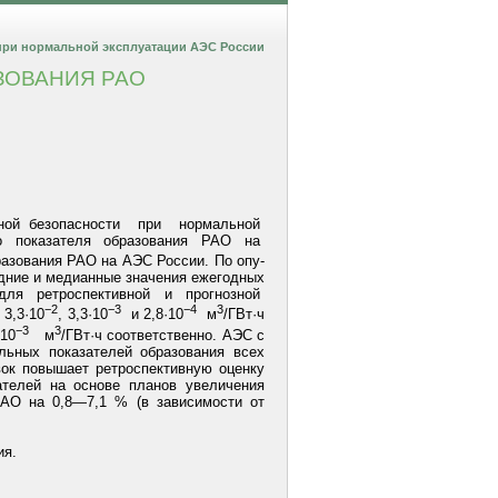
при нормальной
эксплуатации АЭС России
ЗОВАНИЯ РАО
онной безопасности при нормальной
го показателя образования РАО на
разования РАО на АЭС России. По опу-
едние и медианные значения ежегодных
 для ретроспективной и прогнозной
−2
−3
−4
3
3,3·10
, 3,3·10
и 2,8·10
м
/ГВт·ч
−3
3
·10
м
/ГВт·ч соответственно. АЭС с
ьных показателей образования всех
вок повышает ретроспективную оценку
елей на основе планов увеличения
РАО на 0,8—7,1 % (в зависимости от
ия.