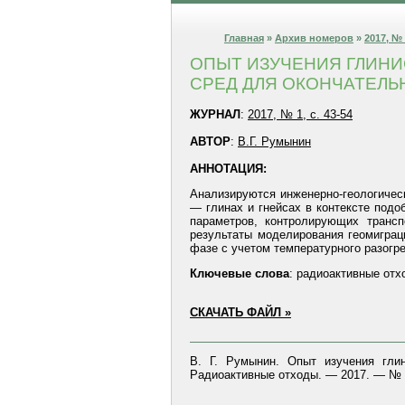
Главная
»
Архив номеров
»
2017, №
ОПЫТ ИЗУЧЕНИЯ ГЛИНИ
СРЕД ДЛЯ ОКОНЧАТЕЛЬ
ЖУРНАЛ
:
2017, № 1, с. 43-54
АВТОР
:
В.Г. Румынин
АННОТАЦИЯ:
Анализируются инженерно-геологичес
— глинах и гнейсах в контексте под
параметров, контролирующих транс
результаты моделирования геомиграци
фазе с учетом температурного разогр
Ключевые
слова
: радиоактивные отх
СКАЧАТЬ ФАЙЛ »
В. Г. Румынин. Опыт изучения гли
Радиоактивные отходы. — 2017. — № 1