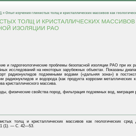
 1
» Опыт изучения глинистых толщ и кристаллических массивов как геологичес
СТЫХ ТОЛЩ И КРИСТАЛЛИЧЕСКИХ МАССИВОВ
НОЙ ИЗОЛЯЦИИ РАО
кие и гидрогеологические проблемы безопасной изоляции РАО при их р
обных исследований на некоторых зарубежных объектах. Показаны диап
порт радионуклидов подземными водами («дальняя зона») в постэкс
и радионуклидов и водорода (как продукта коррозии металлических к
ева кристаллического массива.
оды, физические свойства пород, фильтрация подземных вод, миграция 
нистых толщ и кристаллических массивов как геологических сред 
 (1). — С. 42—53.