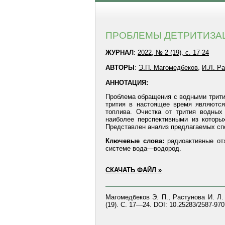
ПРОБЛЕМЫ ДЕТРИТИЗА
ЖУРНАЛ
:
2022, № 2 (19), с. 17-24
АВТОРЫ
:
Э.П. Магомедбеков
,
И.Л. Р
АННОТАЦИЯ:
Проблема обращения с водными трити
трития в настоящее время являются
топлива. Очистка от трития водных
наиболее перспективными из котор
Представлен анализ предлагаемых спо
Ключевые слова:
радиоактивные отх
системе вода—водород.
СКАЧАТЬ ФАЙЛ »
Магомедбеков Э. П., Растунова И. Л
(19). С. 17—24. DOI: 10.25283/2587-970