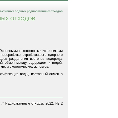
оактивных водных радиоактивных отходов
НЫХ ОТХОДОВ
 Основными техногенными источниками
переработке отработавшего ядерного
одов разделения изотопов водорода,
ый обмен между водородом и водой.
ких и экологических аспектов.
ктификация воды, изотопный обмен в
 // Радиоактивные отходы. 2022. № 2