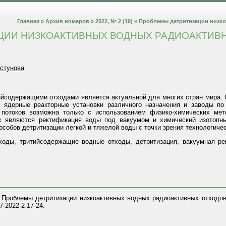
Главная
»
Архив номеров
»
2022, № 2 (19)
» Проблемы детритизации низк
ЦИИ НИЗКОАКТИВНЫХ ВОДНЫХ РАДИОАКТИВ
астунова
йсодержащими отходами является актуальной для многих стран мира.
 ядерные реакторные установки различного назначения и заводы по 
 потоков возможна только с использованием физико-химических мет
ых являются ректификация воды под вакуумом и химический изотопн
собов детритизации легкой и тяжелой воды с точки зрения технологичес
оды, тритийсодержащие водные отходы, детритизация, вакуумная ре
. Проблемы детритизации низкоактивных водных радиоактивных отходов
7-2022-2-17-24.